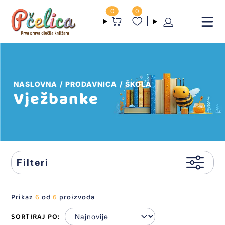
0
0
NASLOVNA
PRODAVNICA
ŠKOLA
Vježbanke
Filteri
Prikaz
6
od
6
proizvoda
SORTIRAJ PO: