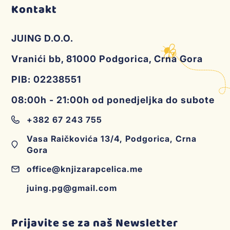
Kontakt
JUING D.O.O.
Vranići bb, 81000 Podgorica, Crna Gora
PIB: 02238551
08:00h - 21:00h od ponedjeljka do subote
+382 67 243 755
Vasa Raičkovića 13/4, Podgorica, Crna
Gora
office@knjizarapcelica.me
juing.pg@gmail.com
Prijavite se za naš Newsletter