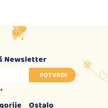
aš Newsletter
POTVRDI
ja
gorije
Ostalo