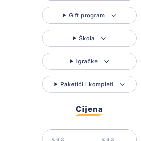
Knjige sa naljepnicama
Gift program
Mozgalice
Škola
Bajke i basne
Enciklopedije
Igračke
Radne sveske
Paketići i kompleti
Istorija za djecu
Cijena
Poezija
Lektire
€
€