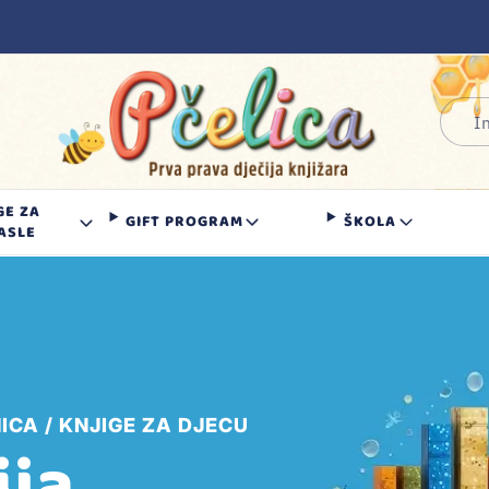
GE ZA
GIFT PROGRAM
ŠKOLA
ASLE
ICA
KNJIGE ZA DJECU
ja