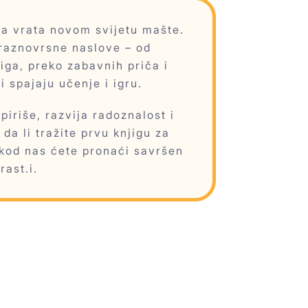
ra vrata novom svijetu mašte.
raznovrsne naslove – od
jiga, preko zabavnih priča i
i spajaju učenje i igru.
piriše, razvija radoznalost i
da li tražite prvu knjigu za
 kod nas ćete pronaći savršen
rast.i.