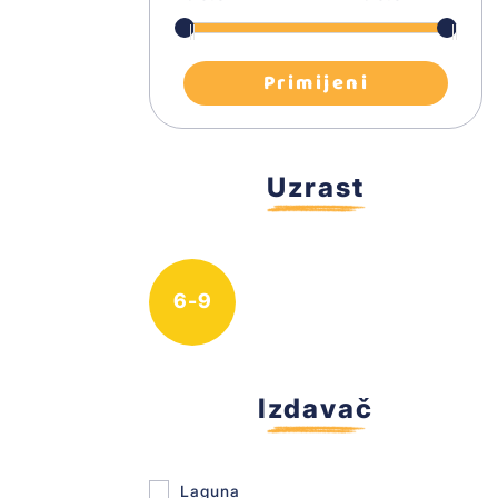
Priručnici za djecu
Primijeni
Znamenite ličnosti
Savremena književnost
Uzrast
Atlasi
Stripovi
6-9
Sport
Tetralogija
Izdavač
Rečnici i literatura stranih jezika
Laguna