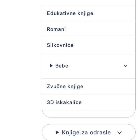
Edukativne knjige
Romani
Slikovnice
Bebe
Zvučne knjige
3D iskakalice
Bojanke i crtanke
Knjige za odrasle
Knjige slagalice