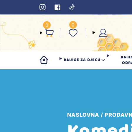
0
0
KNJI
KNJIGE ZA DJECU
ODR
NASLOVNA
PRODAVN
Komedi