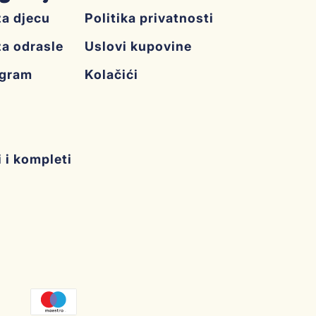
za djecu
Politika privatnosti
za odrasle
Uslovi kupovine
ogram
Kolačići
i i kompleti