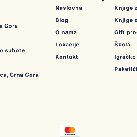
Naslovna
Knjige 
Blog
Knjige 
na Gora
O nama
Gift pr
Lokacije
Škola
do subote
Kontakt
Igračke
Paketić
ica, Crna Gora