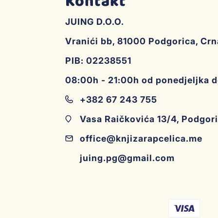
Kontakt
JUING D.O.O.
Vranići bb, 81000 Podgorica, Cr
PIB: 02238551
08:00h - 21:00h od ponedjeljka 
+382 67 243 755
Vasa Raičkovića 13/4, Podgor
office@knjizarapcelica.me
juing.pg@gmail.com