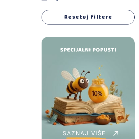
Religija/Mitologija
Resetuj filtere
Dječija psihologija
Komedija
SPECIJALNI POPUSTI
Leksikoni i dnevnici
Knjige sa aktivnostima
Istorija
SAZNAJ VIŠE