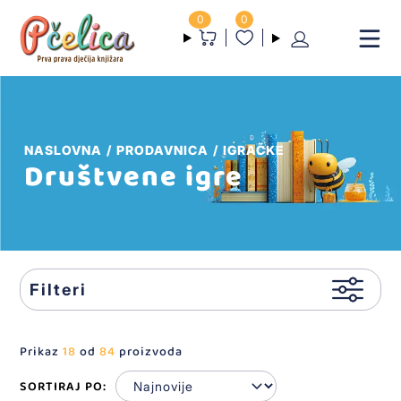
0
0
NASLOVNA
PRODAVNICA
IGRAČKE
Društvene igre
Filteri
Prikaz
18
od
84
proizvoda
SORTIRAJ PO: