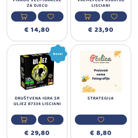
PIKADO VEĆI-IGRAČKE
VREMEPLOV RS80700
ZA DJECU
LISCIANI
€ 14,80
€ 23,90
Novo!
DRUŠTVENA IGRA SR
STRATEGIJA
ULJEZ 87334 LISCIANI
€ 29,80
€ 8,80