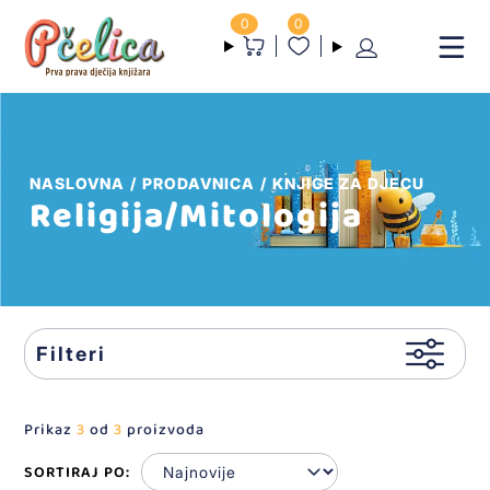
0
0
NASLOVNA
PRODAVNICA
KNJIGE ZA DJECU
Religija/Mitologija
Filteri
Prikaz
3
od
3
proizvoda
SORTIRAJ PO: