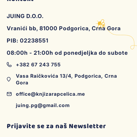
JUING D.O.O.
Vranići bb, 81000 Podgorica, Crna Gora
PIB: 02238551
08:00h - 21:00h od ponedjeljka do subote
+382 67 243 755
Vasa Raičkovića 13/4, Podgorica, Crna
Gora
office@knjizarapcelica.me
juing.pg@gmail.com
Prijavite se za naš Newsletter