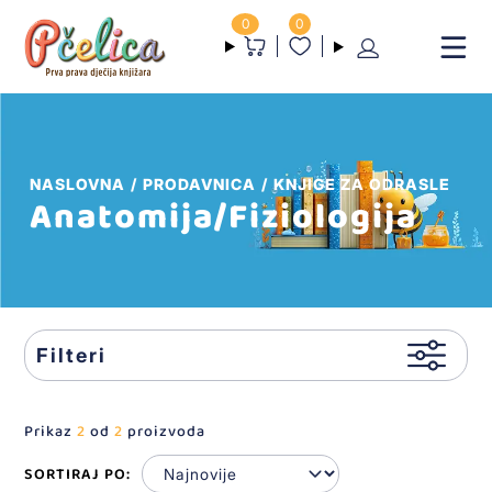
0
0
NASLOVNA
PRODAVNICA
KNJIGE ZA ODRASLE
Anatomija/Fiziologija
Filteri
Prikaz
2
od
2
proizvoda
SORTIRAJ PO: