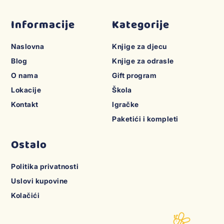
Informacije
Kategorije
Naslovna
Knjige za djecu
Blog
Knjige za odrasle
O nama
Gift program
Lokacije
Škola
Kontakt
Igračke
Paketići i kompleti
Ostalo
Politika privatnosti
Uslovi kupovine
Kolačići