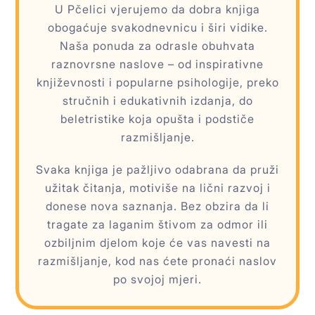
U Pčelici vjerujemo da dobra knjiga
obogaćuje svakodnevnicu i širi vidike.
Naša ponuda za odrasle obuhvata
raznovrsne naslove – od inspirativne
književnosti i popularne psihologije, preko
stručnih i edukativnih izdanja, do
beletristike koja opušta i podstiče
razmišljanje.
Svaka knjiga je pažljivo odabrana da pruži
užitak čitanja, motiviše na lični razvoj i
donese nova saznanja. Bez obzira da li
tragate za laganim štivom za odmor ili
ozbiljnim djelom koje će vas navesti na
razmišljanje, kod nas ćete pronaći naslov
po svojoj mjeri.