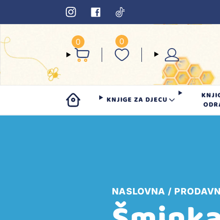
0
0
KNJI
KNJIGE ZA DJECU
ODR
NASLOVNA
PRODAVN
Šmink