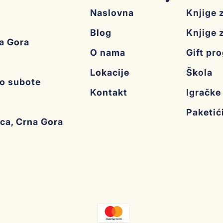
Naslovna
Knjige 
Blog
Knjige 
na Gora
O nama
Gift pr
Lokacije
Škola
do subote
Kontakt
Igračke
Paketić
ica, Crna Gora