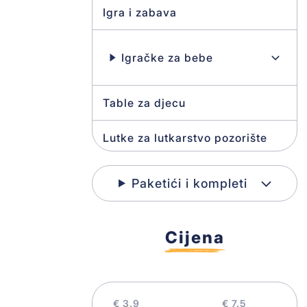
Igra i zabava
Igračke za bebe
Table za djecu
Lutke za lutkarstvo pozorište
Edukativne igre
Paketići i kompleti
Cijena
Kreativni program
Kocke
€
€