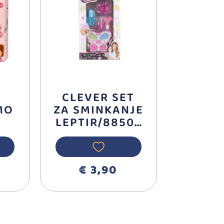
CLEVER SET
MO
ZA SMINKANJE
LEPTIR/88503
UN
6
218
€ 3,90