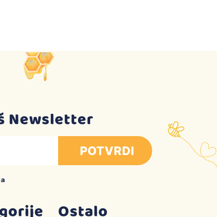
aš Newsletter
POTVRDI
ja
gorije
Ostalo