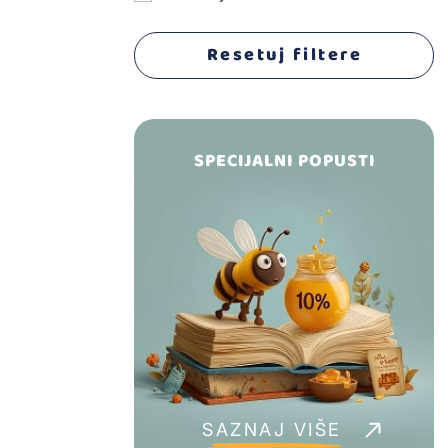
Lutke i dodaci
Resetuj filtere
Muzičke igračke
Kolica sa dodacima
SPECIJALNI POPUSTI
Setovi
Projektori za crtanje
Figure životinja
Vozila, staze i garaže
Društevene igre
SAZNAJ VIŠE