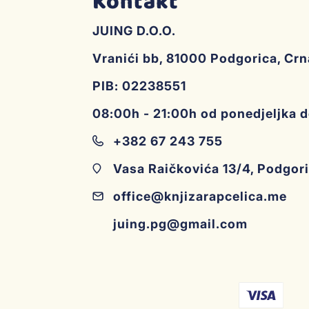
Kontakt
JUING D.O.O.
Vranići bb, 81000 Podgorica, Cr
PIB: 02238551
08:00h - 21:00h od ponedjeljka 
+382 67 243 755
Vasa Raičkovića 13/4, Podgor
office@knjizarapcelica.me
juing.pg@gmail.com