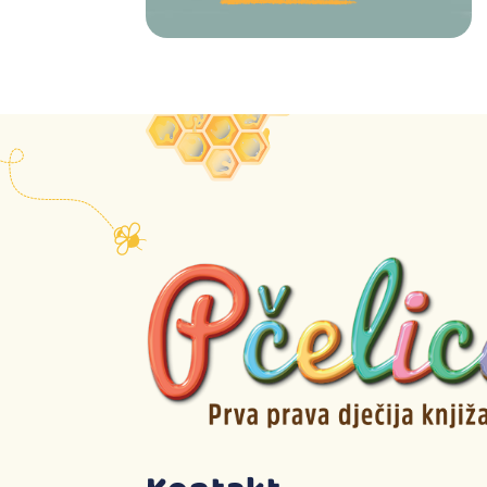
Setovi
Plišane igračke
Puzle