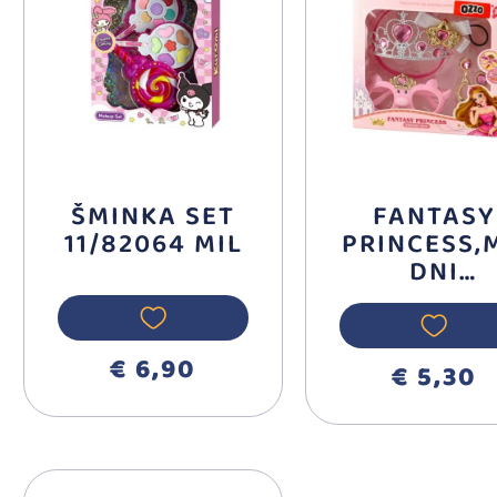
ŠMINKA SET
FANTASY
11/82064 MIL
PRINCESS,
DNI
DODACI,KR
A,MIKS 885
€ 6,90
€ 5,30