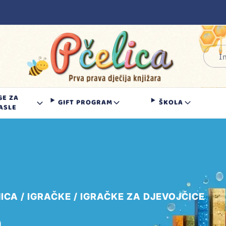
GE ZA
GIFT PROGRAM
ŠKOLA
ASLE
ICA
IGRAČKE
IGRAČKE ZA DJEVOJČICE
a