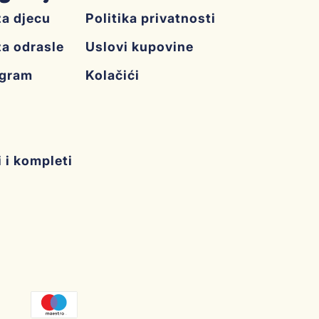
za djecu
Politika privatnosti
za odrasle
Uslovi kupovine
ogram
Kolačići
i i kompleti