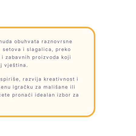
ponuda obuhvata raznovrsne
 setova i slagalica, preko
 i zabavnih proizvoda koji
j vještina.
piriše, razvija kreativnost i
šenu igračku za mališane ili
ćete pronaći idealan izbor za
.