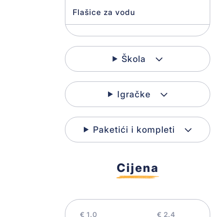
Flašice za vodu
Novogodišnja dekoracija
Škola
Ukrasni papir
Bušači
Igračke
Pečati
Paketići i kompleti
Dekoracija za Vaskrs
Kišobrani
Cijena
Ukrasne kutije
Ramovi za slike
€
€