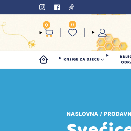
0
0
KNJI
KNJIGE ZA DJECU
ODR
NASLOVNA
PRODAVN
Svećic