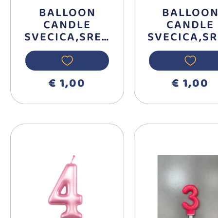
BALLOON
BALLOO
CANDLE
CANDLE
SVECICA,SREB
SVECICA,S
RNA BROJ 8
RNA BROJ 
710398
710397
€ 1,00
€ 1,00