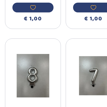
RNA BROJ 1
RNA BROJ
710391
710395
€ 1,00
€ 1,00