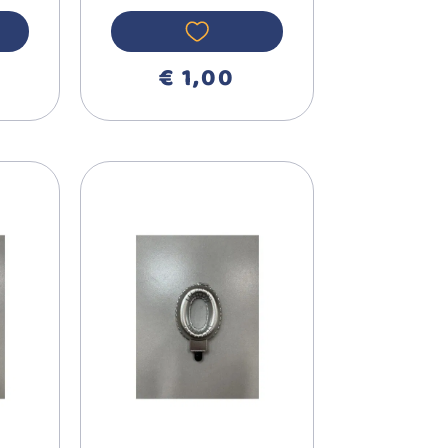
 5
RNA BROJ 9
710399
€ 1,00