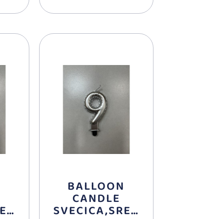
N
BALLOON
CANDLE
REB
SVECICA,SREB