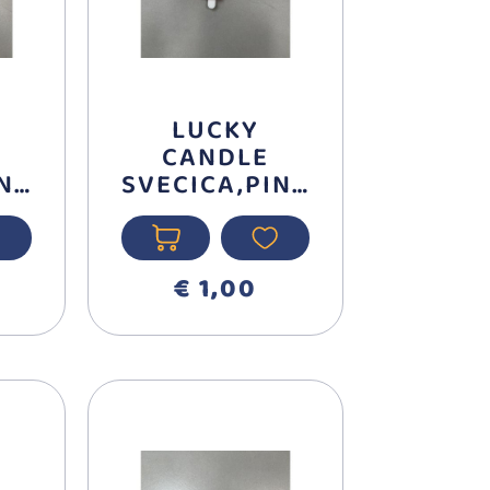
LUCKY
CANDLE
INK
SVECICA,PINK
373
BROJ 2 710372
€ 1,00