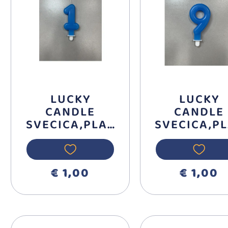
LUCKY
LUCKY
CANDLE
CANDLE
SVECICA,PLAV
SVECICA,P
A BROJ 1
A BROJ 9
710361
710369
€ 1,00
€ 1,00