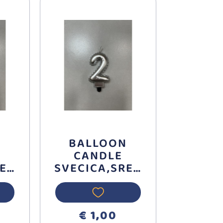
N
BALLOON
CANDLE
REB
SVECICA,SREB
 3
RNA BROJ 2
710392
€ 1,00