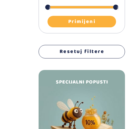
Foto albumi
Primijeni
Rođendani i
proslave
Resetuj filtere
Svećice
Prskalice
SPECIJALNI POPUSTI
Baterije
Rokovnici, planeri,
adresari