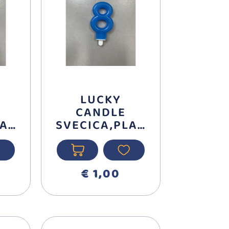
LUCKY
CANDLE
LAV
SVECICA,PLAV
A BROJ 8
710368
€ 1,00