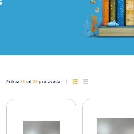
Prikaz
18
od
28
proizvoda