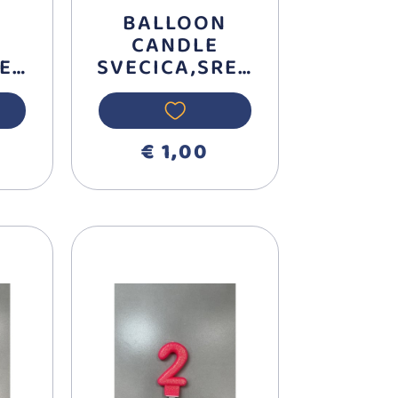
N
BALLOON
CANDLE
REB
SVECICA,SREB
7
RNA BROJ 0
710390
€ 1,00