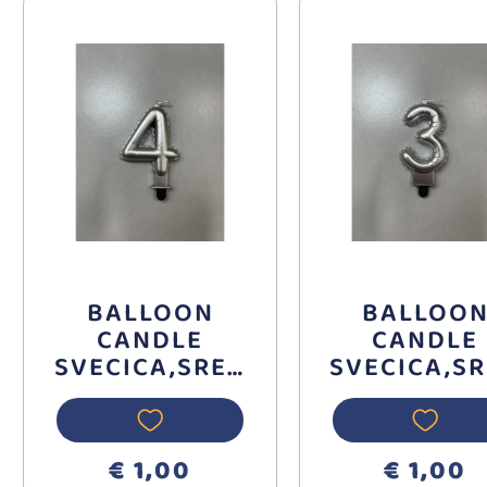
BALLOON
BALLOO
CANDLE
CANDLE
SVECICA,SREB
SVECICA,S
RNA BROJ 4
RNA BROJ
710394
710393
€ 1,00
€ 1,00