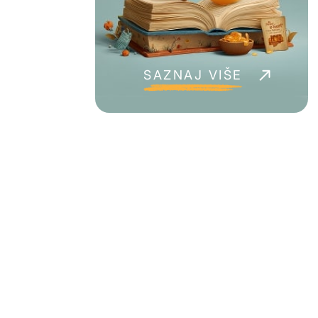
Novogodišnji paketići
Kancelarisjki program
SAZNAJ VIŠE