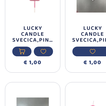
LUCKY
LUCKY
CANDLE
CANDLE
SVECICA,PINK
SVECICA,P
BROJ 4 710374
BROJ 3 710
€ 1,00
€ 1,00