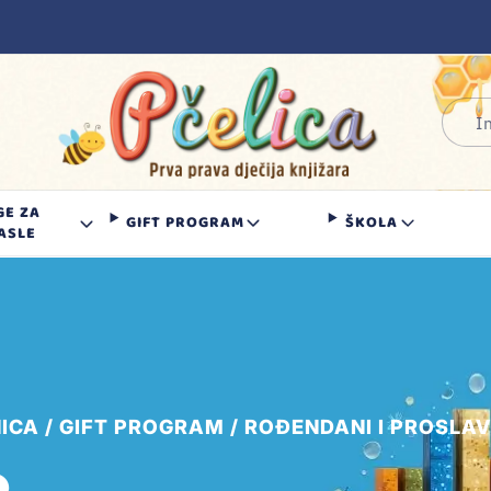
GE ZA
GIFT PROGRAM
ŠKOLA
ASLE
ICA
GIFT PROGRAM
ROĐENDANI I PROSLA
e