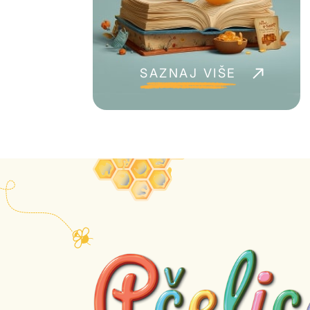
Setovi
Plišane igračke
SAZNAJ VIŠE
Puzle