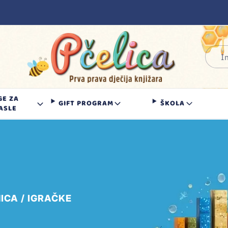
GE ZA
GIFT PROGRAM
ŠKOLA
ASLE
ICA
IGRAČKE