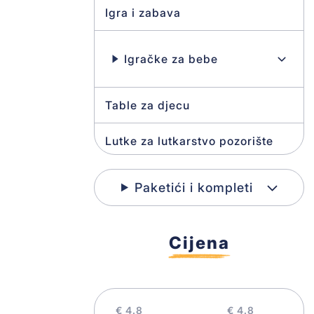
Igra i zabava
Igračke za bebe
Table za djecu
Lutke za lutkarstvo pozorište
Edukativne igre
Paketići i kompleti
Cijena
Kreativni program
Kocke
€
€