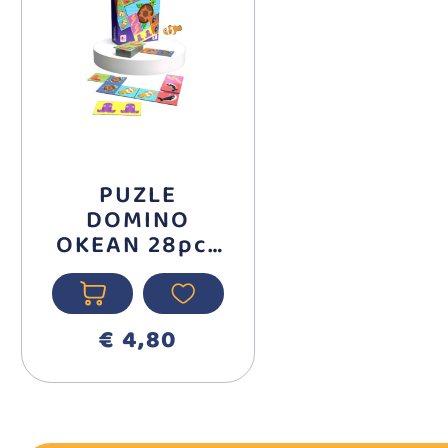
PUZLE
DOMINO
OKEAN 28pcs
70745 MIL
€ 4,80