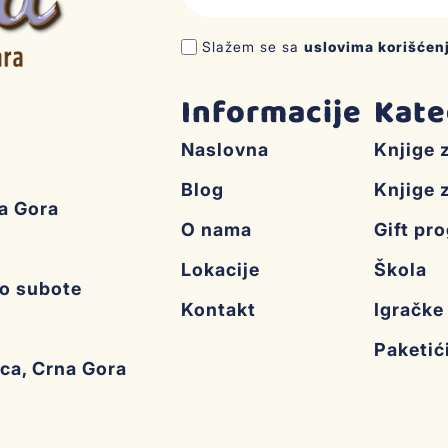
Slažem se sa
uslovima korišćen
Informacije
Kate
Naslovna
Knjige 
Blog
Knjige 
na Gora
O nama
Gift pr
Lokacije
Škola
do subote
Kontakt
Igračke
Paketić
ica, Crna Gora