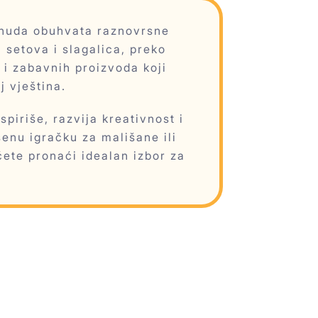
ponuda obuhvata raznovrsne
 setova i slagalica, preko
 i zabavnih proizvoda koji
j vještina.
piriše, razvija kreativnost i
šenu igračku za mališane ili
ćete pronaći idealan izbor za
.