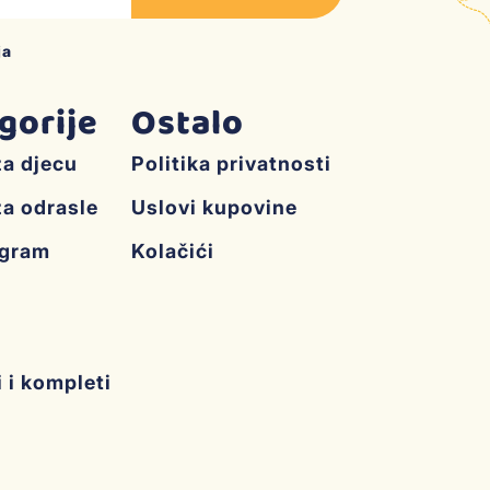
ja
gorije
Ostalo
za djecu
Politika privatnosti
za odrasle
Uslovi kupovine
ogram
Kolačići
i i kompleti