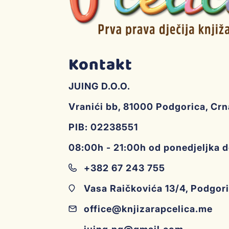
Kontakt
JUING D.O.O.
Vranići bb, 81000 Podgorica, Cr
PIB: 02238551
08:00h - 21:00h od ponedjeljka 
+382 67 243 755
Vasa Raičkovića 13/4, Podgor
office@knjizarapcelica.me