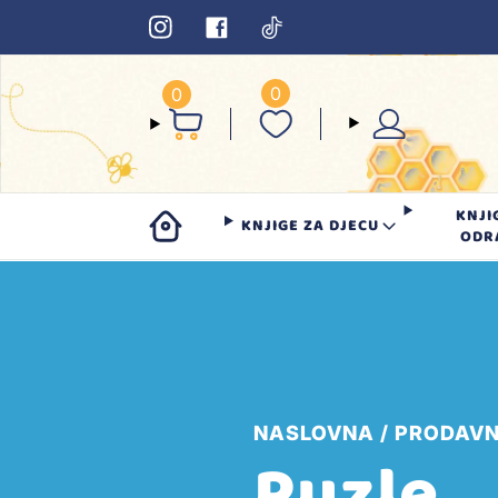
0
0
KNJI
KNJIGE ZA DJECU
ODR
NASLOVNA
PRODAVN
Puzle