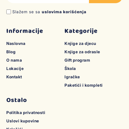
Slažem se sa
uslovima korišćenja
Informacije
Kategorije
Naslovna
Knjige za djecu
Blog
Knjige za odrasle
O nama
Gift program
Lokacije
Škola
Kontakt
Igračke
Paketići i kompleti
Ostalo
Politika privatnosti
Uslovi kupovine