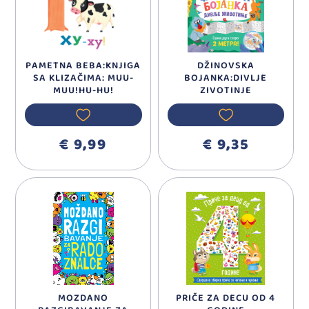
PAMETNA BEBA:KNJIGA
DŽINOVSKA
SA KLIZAČIMA: MUU-
BOJANKA:DIVLJE
MUU!HU-HU!
ZIVOTINJE
€ 9,99
€ 9,35
MOZDANO
PRIČE ZA DECU OD 4