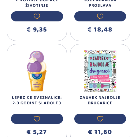
ŽIVOTINJE:DOMAĆE
ROĐENDANSKA
ŽIVOTINJE
PROSLAVA
€ 9,35
€ 18,48
LEPEZICE SVEZNALICE:
ZAUVEK NAJBOLJE
2-3 GODINE SLADOLED
DRUGARICE
€ 5,27
€ 11,60