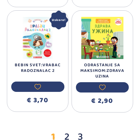
Uskoro!
BEBIN SVET:VRABAC
ODRASTANJE SA
RADOZNALAC 2
MAKSIMOM:ZDRAVA
UZINA
€ 3,70
€ 2,90
1
2
3