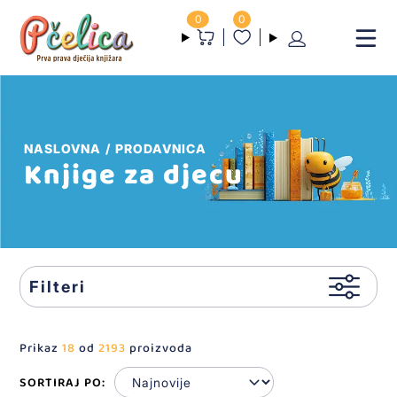
0
0
NASLOVNA
PRODAVNICA
Knjige za djecu
Filteri
Prikaz
18
od
2193
proizvoda
SORTIRAJ PO: