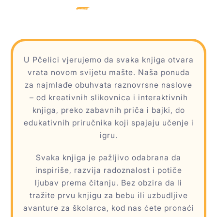
U Pčelici vjerujemo da svaka knjiga otvara
vrata novom svijetu mašte. Naša ponuda
za najmlađe obuhvata raznovrsne naslove
– od kreativnih slikovnica i interaktivnih
knjiga, preko zabavnih priča i bajki, do
edukativnih priručnika koji spajaju učenje i
igru.
Svaka knjiga je pažljivo odabrana da
inspiriše, razvija radoznalost i potiče
ljubav prema čitanju. Bez obzira da li
tražite prvu knjigu za bebu ili uzbudljive
avanture za školarca, kod nas ćete pronaći