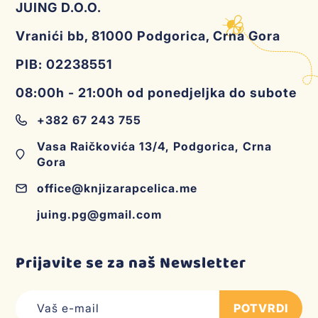
JUING D.O.O.
Vranići bb, 81000 Podgorica, Crna Gora
PIB: 02238551
08:00h - 21:00h od ponedjeljka do subote
+382 67 243 755
Vasa Raičkovića 13/4, Podgorica, Crna
Gora
office@knjizarapcelica.me
juing.pg@gmail.com
Prijavite se za naš Newsletter
POTVRDI