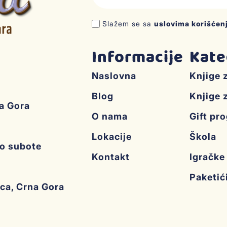
Slažem se sa
uslovima korišćen
Informacije
Kate
Naslovna
Knjige 
Blog
Knjige 
na Gora
O nama
Gift pr
Lokacije
Škola
do subote
Kontakt
Igračke
Paketić
ica, Crna Gora