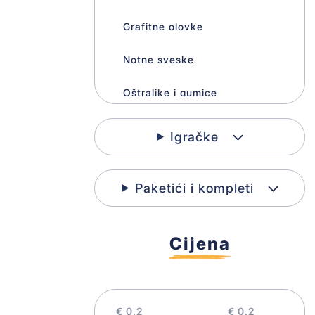
Grafitne olovke
Notne sveske
Oštraljke i gumice
Hemijske olovke
Igračke
Makaze i skalpeli
Torbe za vrtić
Paketići i kompleti
Lenjiri i šestari
Vodene boje
Sveske
Cijena
Setovi
Koferčići
Krede
Pernice
€
€