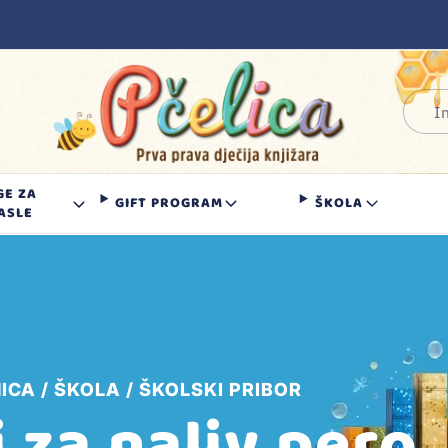
GE ZA
GIFT PROGRAM
ŠKOLA
ASLE
ICA
ŠKOLA
ŠKOLSKI PRIBOR
 za naliv pero