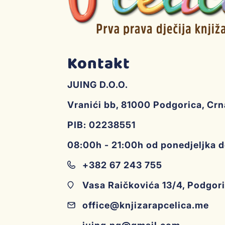
Patroni za naliv pero
Mine grafitne
Kontakt
Računaljka
Ljepila i korektori
JUING D.O.O.
Vranići bb, 81000 Podgorica, Cr
Blokovi
PIB: 02238551
Naliv pera
08:00h - 21:00h od ponedjeljka 
Tuševi i perca
+382 67 243 755
Čase za likovno
Vasa Raičkovića 13/4, Podgor
Pribor za muzičko
office@knjizarapcelica.me
Kartoni i papiri