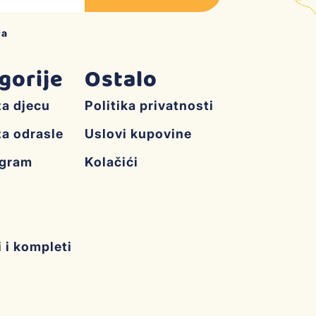
ja
gorije
Ostalo
za djecu
Politika privatnosti
za odrasle
Uslovi kupovine
ogram
Kolačići
i i kompleti