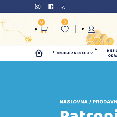
0
0
KNJI
KNJIGE ZA DJECU
ODR
NASLOVNA
PRODAVN
Patroni