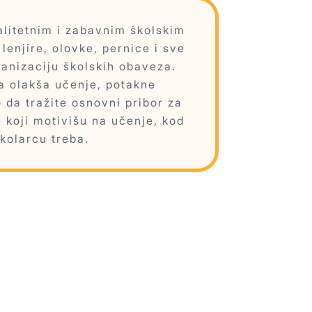
alitetnim i zabavnim školskim
enjire, olovke, pernice i sve
ganizaciju školskih obaveza.
a olakša učenje, potakne
o da tražite osnovni pribor za
 koji motivišu na učenje, kod
kolarcu treba.