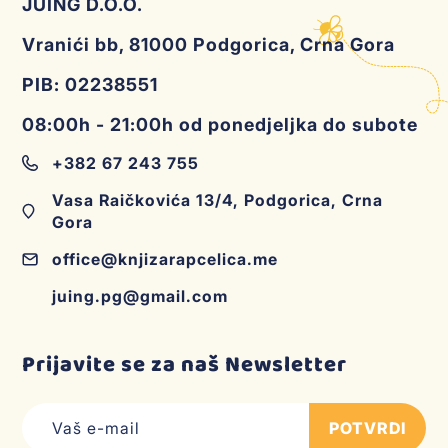
JUING D.O.O.
Vranići bb, 81000 Podgorica, Crna Gora
PIB: 02238551
08:00h - 21:00h od ponedjeljka do subote
+382 67 243 755
Vasa Raičkovića 13/4, Podgorica, Crna
Gora
office@knjizarapcelica.me
juing.pg@gmail.com
Prijavite se za naš Newsletter
POTVRDI