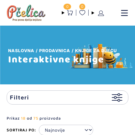
0
0
NASLOVNA
PRODAVNICA
KNJIGE ZA DJECU
Interaktivne knjige
Filteri
Prikaz
18
od
75
proizvoda
SORTIRAJ PO: