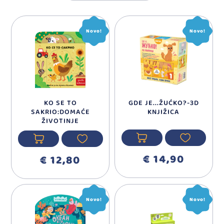
Novo!
Novo!
KO SE TO
GDE JE...ŽUĆKO?-3D
SAKRIO:DOMAĆE
KNJIŽICA
ŽIVOTINJE
€ 14,90
€ 12,80
Novo!
Novo!