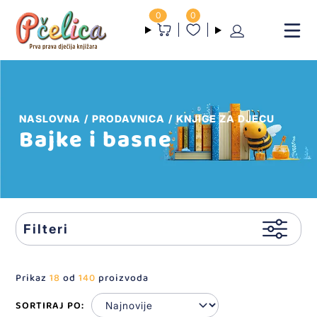
0
0
NASLOVNA
PRODAVNICA
KNJIGE ZA DJECU
Bajke i basne
Filteri
Prikaz
18
od
140
proizvoda
SORTIRAJ PO: