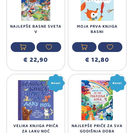
NAJLEPŠE BASNE SVETA
MOJA PRVA KNJIGA
V
BASNI
€ 22,90
€ 12,80
Novo!
Novo!
VELIKA KNJIGA PRIČA
NAJLEPŠE PRIČE ZA SVA
ZA LAKU NOĆ
GODIŠNJA DOBA