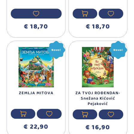
€ 18,70
€ 18,70
Novo!
Novo!
ZEMLJA MITOVA
ZA TVOJ ROĐENDAN-
Snežana Kićović
Pejaković
€ 22,90
€ 16,90