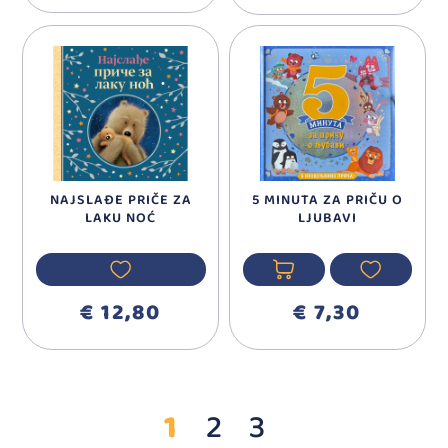
NAJSLAĐE PRIČE ZA
5 MINUTA ZA PRIČU O
LAKU NOĆ
LJUBAVI
€ 12,80
€ 7,30
1
2
3