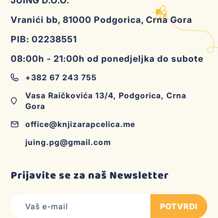
JUING D.O.O.
Vranići bb, 81000 Podgorica, Crna Gora
PIB: 02238551
08:00h - 21:00h od ponedjeljka do subote
+382 67 243 755
Vasa Raičkovića 13/4, Podgorica, Crna
Gora
office@knjizarapcelica.me
juing.pg@gmail.com
Prijavite se za naš Newsletter
POTVRDI