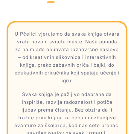
U Pčelici vjerujemo da svaka knjiga otvara
vrata novom svijetu mašte. Naša ponuda
za najmlađe obuhvata raznovrsne naslove
– od kreativnih slikovnica i interaktivnih
knjiga, preko zabavnih priča i bajki, do
edukativnih priručnika koji spajaju učenje i
igru.
Svaka knjiga je pažljivo odabrana da
inspiriše, razvija radoznalost i potiče
ljubav prema čitanju. Bez obzira da li
tražite prvu knjigu za bebu ili uzbudljive
avanture za školarca, kod nas ćete pronaći
savršen naslov za svaki uzrast.i.