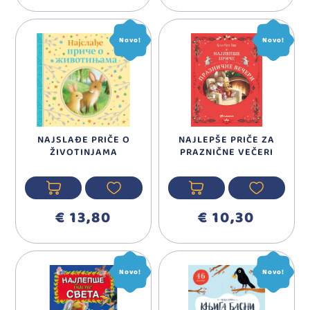
Novo!
Novo!
NAJSLAĐE PRIČE O
NAJLEPŠE PRIČE ZA
ŽIVOTINJAMA
PRAZNIČNE VEČERI
€ 13,80
€ 10,30
Novo!
Novo!