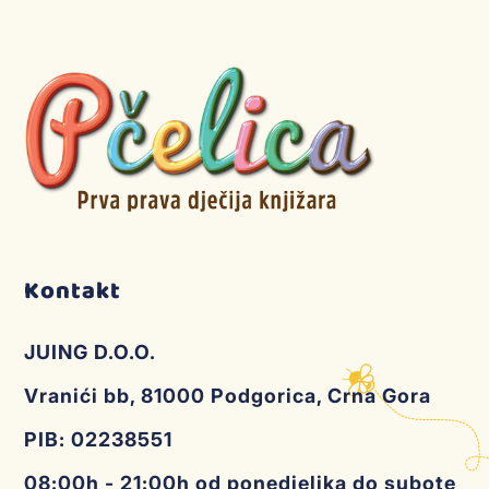
Kontakt
JUING D.O.O.
Vranići bb, 81000 Podgorica, Crna Gora
PIB: 02238551
08:00h - 21:00h od ponedjeljka do subote