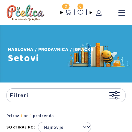
0
0
NASLOVNA
PRODAVNICA
IGRAČKE
Setovi
Filteri
Prikaz
1
od
1
proizvoda
SORTIRAJ PO: