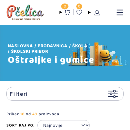
0
0
NASLOVNA
PRODAVNICA
ŠKOLA
ŠKOLSKI PRIBOR
Oštraljke i gumice
Filteri
Prikaz
18
od
49
proizvoda
SORTIRAJ PO: