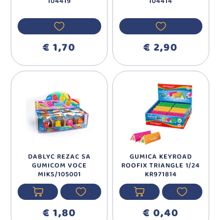
104419
104414
€ 1,70
€ 2,90
DABLYC REZAC SA
GUMICA KEYROAD
GUMICOM VOCE
ROOFIX TRIANGLE 1/24
MIKS/105001
KR971814
€ 1,80
€ 0,40