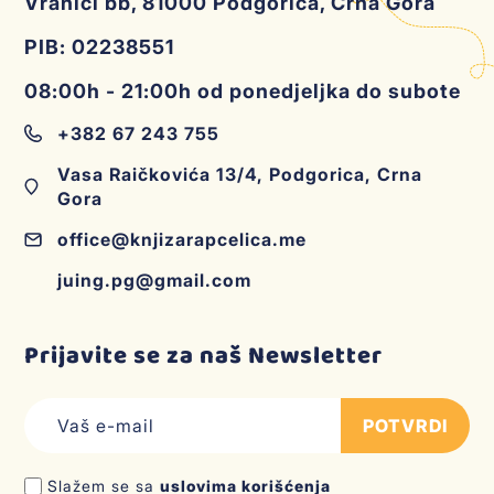
Vranići bb, 81000 Podgorica, Crna Gora
PIB: 02238551
08:00h - 21:00h od ponedjeljka do subote
+382 67 243 755
Vasa Raičkovića 13/4, Podgorica, Crna
Gora
office@knjizarapcelica.me
juing.pg@gmail.com
Prijavite se za naš Newsletter
POTVRDI
Slažem se sa
uslovima korišćenja