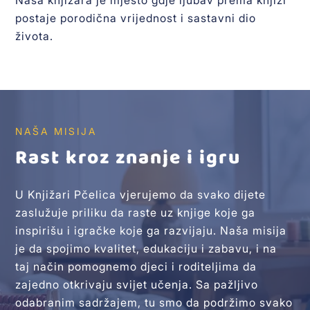
Naša knjižara je mjesto gdje ljubav prema knjizi
postaje porodična vrijednost i sastavni dio
života.
NAŠA MISIJA
Rast kroz znanje i igru
U Knjižari Pčelica vjerujemo da svako dijete
zaslužuje priliku da raste uz knjige koje ga
inspirišu i igračke koje ga razvijaju. Naša misija
je da spojimo kvalitet, edukaciju i zabavu, i na
taj način pomognemo djeci i roditeljima da
zajedno otkrivaju svijet učenja. Sa pažljivo
odabranim sadržajem, tu smo da podržimo svako