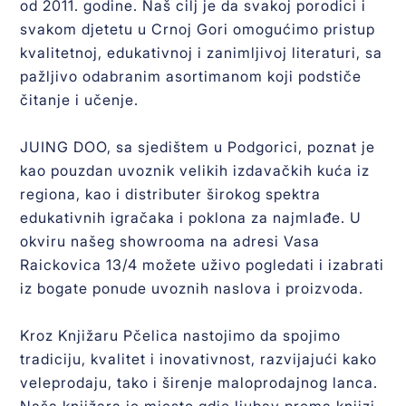
od 2011. godine. Naš cilj je da svakoj porodici i
svakom djetetu u Crnoj Gori omogućimo pristup
kvalitetnoj, edukativnoj i zanimljivoj literaturi, sa
pažljivo odabranim asortimanom koji podstiče
čitanje i učenje.
JUING DOO, sa sjedištem u Podgorici, poznat je
kao pouzdan uvoznik velikih izdavačkih kuća iz
regiona, kao i distributer širokog spektra
edukativnih igračaka i poklona za najmlađe. U
okviru našeg showrooma na adresi Vasa
Raickovica 13/4 možete uživo pogledati i izabrati
iz bogate ponude uvoznih naslova i proizvoda.
Kroz Knjižaru Pčelica nastojimo da spojimo
tradiciju, kvalitet i inovativnost, razvijajući kako
veleprodaju, tako i širenje maloprodajnog lanca.