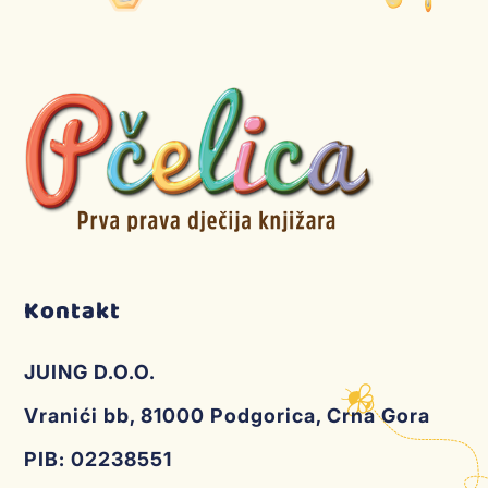
Kontakt
JUING D.O.O.
Vranići bb, 81000 Podgorica, Crna Gora
PIB: 02238551