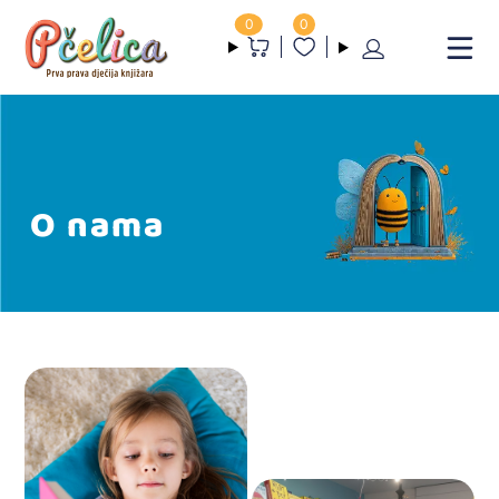
0
0
O nama