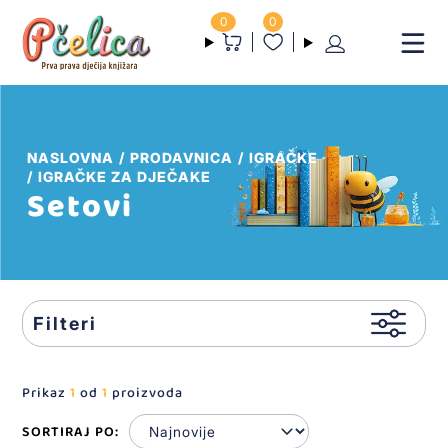
0
0
NASLOVNA
PRODAVNICA
IGRAČKE
IGRAČKE ZA DJEČAKE
Setovi
Filteri
Prikaz
1
od
1
proizvoda
SORTIRAJ PO: