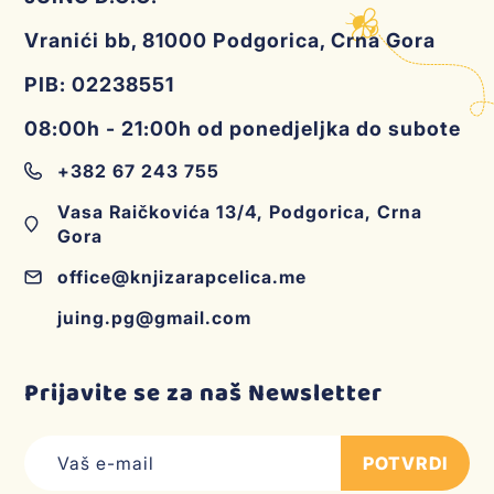
Vranići bb, 81000 Podgorica, Crna Gora
PIB: 02238551
08:00h - 21:00h od ponedjeljka do subote
+382 67 243 755
Vasa Raičkovića 13/4, Podgorica, Crna
Gora
office@knjizarapcelica.me
juing.pg@gmail.com
Prijavite se za naš Newsletter
POTVRDI