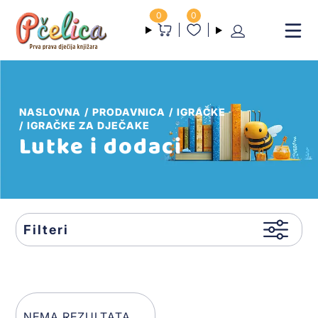
0
0
NASLOVNA
PRODAVNICA
IGRAČKE
IGRAČKE ZA DJEČAKE
Lutke i dodaci
Filteri
NEMA REZULTATA