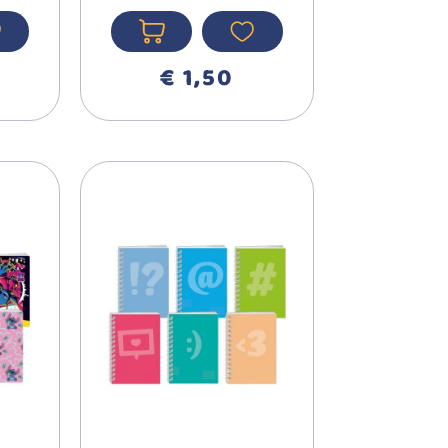
DIKTO 40
ME
LISTA/189596
€ 1,50