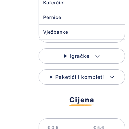
Koferčići
Pernice
Vježbanke
Torbe za školu
Igračke
Hamer papir
Kutije za užinu
Paketići i kompleti
Table
Cijena
Geografske karte
Ljepilo
€
€