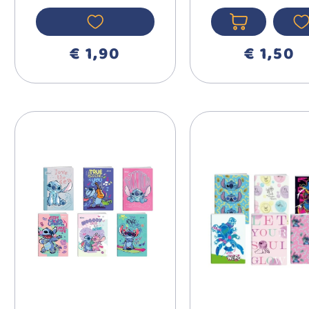
LISTA
CANDYGA
189155
€ 1,90
€ 1,50