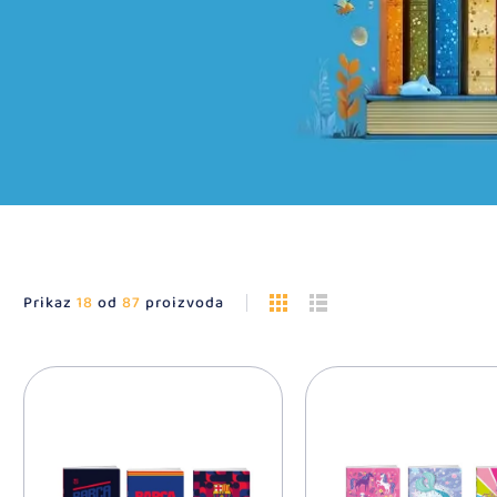
Prikaz
18
od
87
proizvoda