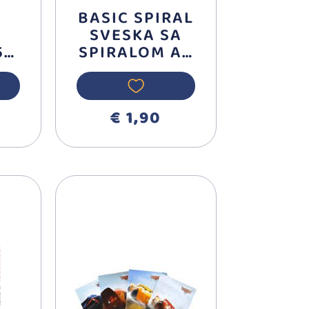
M
BASIC SPIRAL
SVESKA SA
5
SPIRALOM A5
0
DIKTO 50
21
LISTA
HASHTAG
€ 1,90
106323