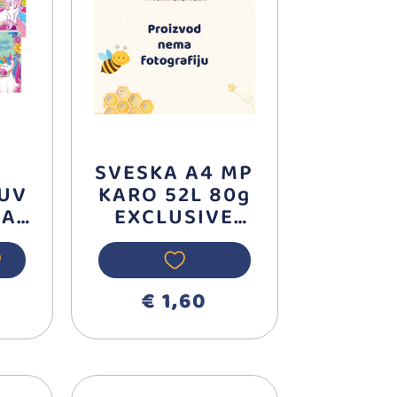
M
SVESKA A4 MP
 UV
KARO 52L 80g
LAT
EXCLUSIVE
ILIJANUM
I
€ 1,60