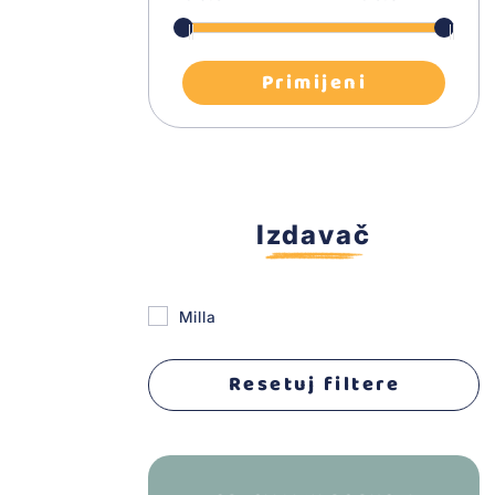
Plastelin
Školski setovi
Primijeni
Mušema za likovno
Flaute
Izdavač
Hemijske olovke
Milla
Školski program
Resetuj filtere