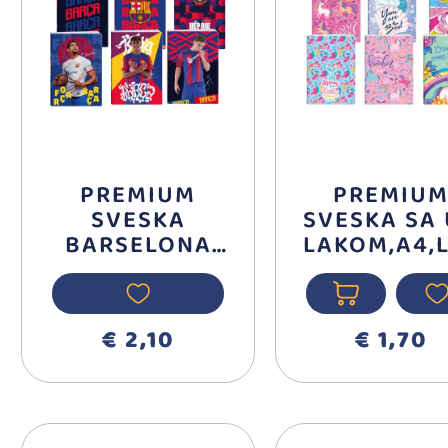
PREMIUM
PREMIU
SVESKA
SVESKA SA
BARSELONA
LAKOM,A4,
A4 LATAJN,50
AJN,50
LISTA 306232
LISTA,UN
189167
€ 2,10
€ 1,70