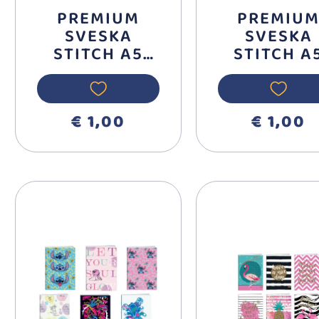
PREMIUM
PREMIU
SVESKA
SVESKA
STITCH A5
STITCH A
LATAJN 50
DIKTO 5
LISTA 325223
LISTA 3252
€ 1,00
€ 1,00