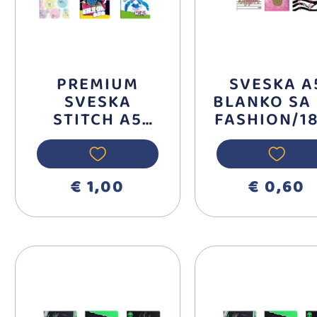
PREMIUM
SVESKA A
SVESKA
BLANKO SA
STITCH A5
FASHION/1
KARO 50
72
LISTA 325220
€ 1,00
€ 0,60