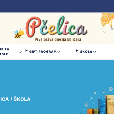
GE ZA
GIFT PROGRAM
ŠKOLA
ASLE
ICA
ŠKOLA