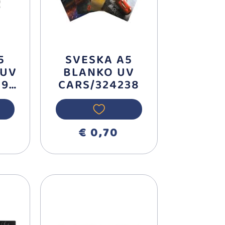
5
SVESKA A5
 UV
BLANKO UV
897
CARS/324238
€ 0,70