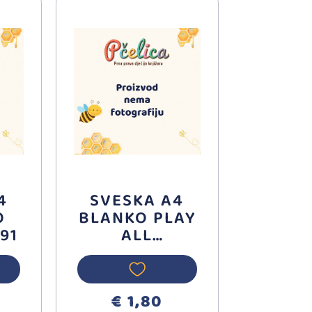
4
SVESKA A4
O
BLANKO PLAY
91
ALL
STAR/189802
€ 1,80