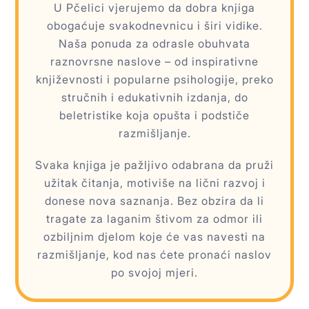
U Pčelici vjerujemo da dobra knjiga
obogaćuje svakodnevnicu i širi vidike.
Naša ponuda za odrasle obuhvata
raznovrsne naslove – od inspirativne
književnosti i popularne psihologije, preko
stručnih i edukativnih izdanja, do
beletristike koja opušta i podstiče
razmišljanje.
Svaka knjiga je pažljivo odabrana da pruži
užitak čitanja, motiviše na lični razvoj i
donese nova saznanja. Bez obzira da li
tragate za laganim štivom za odmor ili
ozbiljnim djelom koje će vas navesti na
razmišljanje, kod nas ćete pronaći naslov
po svojoj mjeri.