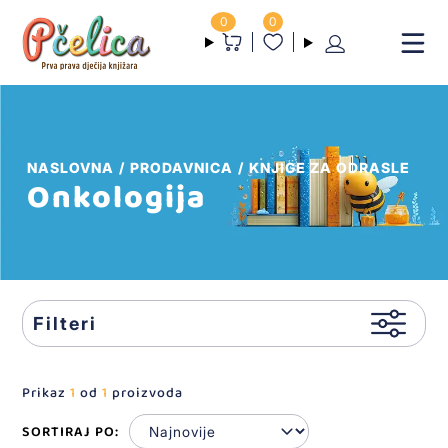
0
0
NASLOVNA
PRODAVNICA
KNJIGE ZA ODRASLE
Onkologija
Filteri
Prikaz
1
od
1
proizvoda
SORTIRAJ PO: