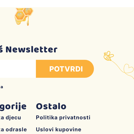
aš Newsletter
POTVRDI
ja
gorije
Ostalo
za djecu
Politika privatnosti
za odrasle
Uslovi kupovine