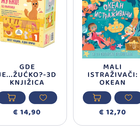
GDE
MALI
JE...ŽUĆKO?-3D
ISTRAŽIVAČI:
KNJIŽICA
OKEAN
€ 14,90
€ 12,70