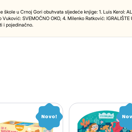
škole u Crnoj Gori obuhvata sljedeće knjige: 1. Luis Kerol: A
o Vuković: SVEMOĆNO OKO, 4. Milenko Ratković: IGRALIŠTE U
i i pojedinačno.
Novo!
Nov