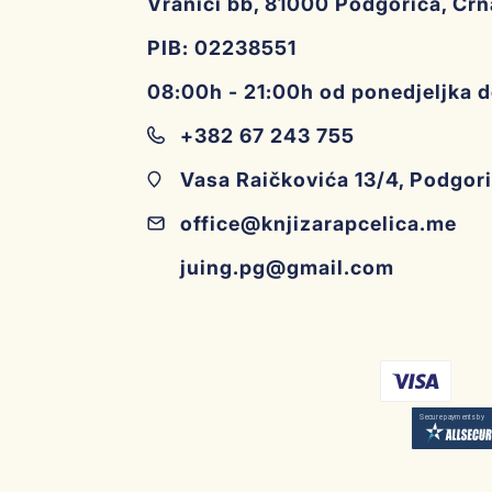
Vranići bb, 81000 Podgorica, Cr
PIB: 02238551
08:00h - 21:00h od ponedjeljka 
+382 67 243 755
Vasa Raičkovića 13/4, Podgor
office@knjizarapcelica.me
juing.pg@gmail.com