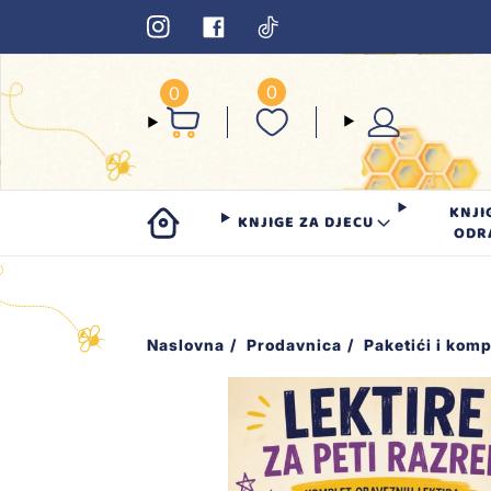
0
0
KNJI
KNJIGE ZA DJECU
ODR
Naslovna
Prodavnica
Paketići i komp