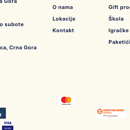
na Gora
O nama
Gift pr
Lokacije
Škola
do subote
Kontakt
Igračke
Paketić
ica, Crna Gora