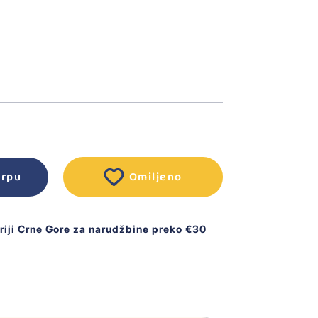
orpu
Omiljeno
oriji Crne Gore za narudžbine preko €30